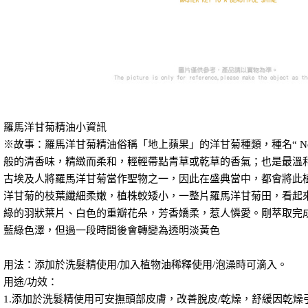
羅馬洋甘菊精油小資訊
※故事：羅馬洋甘菊精油俗稱「地上蘋果」的洋甘菊種類，種名“ Nob
般的清香味，精緻而柔和，輕輕帶點青草或乾草的香氣；也是最溫
古埃及人將羅馬洋甘菊當作聖物之一，因此在盛典當中，都會將此
洋甘菊的枝葉纖細柔嫩，植株較矮小，一整片羅馬洋甘菊田，看起
綠的羽狀葉片、白色的重瓣花朵，芳香嬌柔，惹人憐愛。剛萃取完
藍綠色澤，但過一段時間後會轉變為透明淡黃色
用法：添加於洗髮精使用/加入植物油稀釋使用/泡澡時可滴入。
用途/功效：
1.添加於洗髮精使用可安撫頭部皮膚，改善脫皮/乾燥，舒緩因乾燥