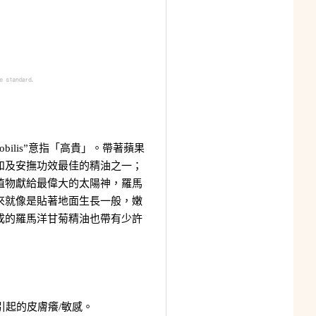
ilis”意指「高貴」。帶著蘋果
和及安撫功效最佳的精油之一；
植物獻給最偉大的太陽神，羅馬
來就像是貼著地面生長一般，嫩
成的羅馬洋甘菊精油也帶有少許
引起的皮膚癢/敏感。