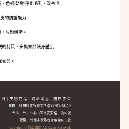
，通暢/緊緻/淨化毛孔，改善毛
表皮的防護能力。
謝，放鬆解壓。
暖的特質，安撫並紓緩身體肌
保養品。
師 資
美 容 商 品
最 新 消 息
關 於 霏 亞
│
│
│
桃園 桃園縣蘆竹鄉中正路308號18樓之2
台北 台北市中山區長安東路二段82號
鶯歌 新北市鶯歌區永明街67-3號
Copyright © 霏亞國際 All Rights Reserved.