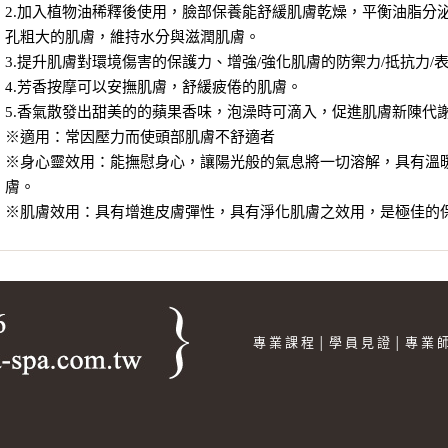
2.加入植物油稀釋後使用，臉部保養能舒緩肌膚乾燥，平衡油脂分泌
孔粗大的肌膚，維持水分與滋潤肌膚。
3.提升肌膚對環境傷害的保護力、增強/強化肌膚的防禦力/抵抗力/
4.芳香按摩可以安撫肌膚，舒緩疲倦的肌膚。
5.香氣散發出甜美的的蘋果香味，泡澡時可滴入，促進肌膚新陳代
※適用：常因壓力而使頭部肌膚不舒適者
※身心靈效用：能撫慰身心，讓陽光般的氣息將一切溶解，具有溫
膚。
※肌膚效用：具有增進皮膚彈性，具有淨化肌膚之效用，是極佳的
專 業 課 程
學 員 見 證
專 業 
│
│