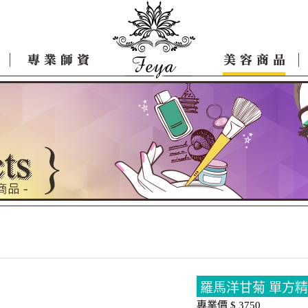
羅馬洋甘菊 單方精油 
專業價 $ 3750