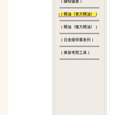
{ 課程優惠 }
{ 精油（單方精油） }
{ 精油（複方精油） }
{ 白金級保養系列 }
{ 美容考照工具 }