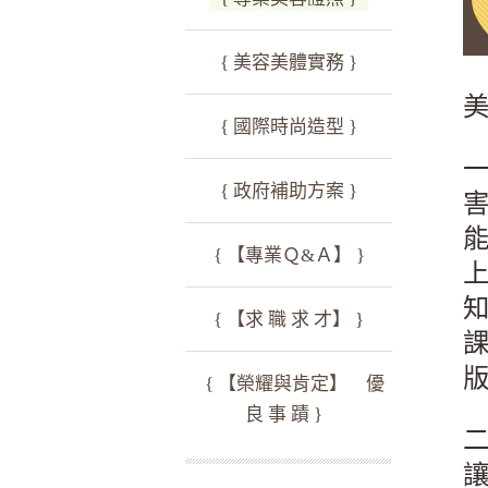
{ 美容美體實務 }
{ 國際時尚造型 }
一
{ 政府補助方案 }
{ 【專業Ｑ&Ａ】 }
{ 【求 職 求 才】 }
{ 【榮耀與肯定】 優
良 事 蹟 }
二