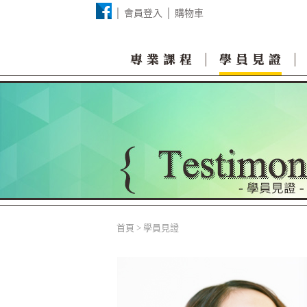
│
會員登入 │
購物車
首頁
>
學員見證